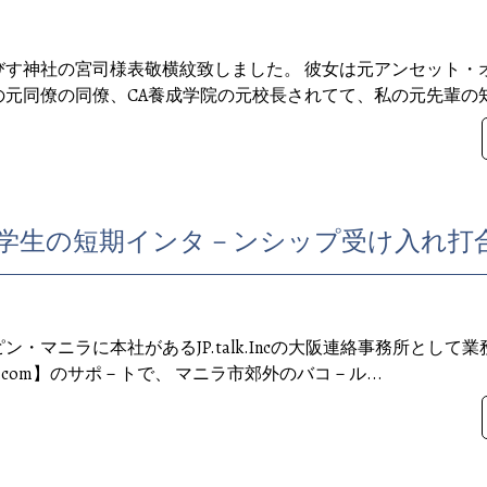
す神社の宮司様表敬横紋致しました。 彼女は元アンセット・
元同僚の同僚、CA養成学院の元校長されてて、私の元先輩の知り
・マニラに本社があるJP.talk.Incの大阪連絡事務所として
hip-osa.com】のサポ－トで、 マニラ市郊外のバコ－ル...