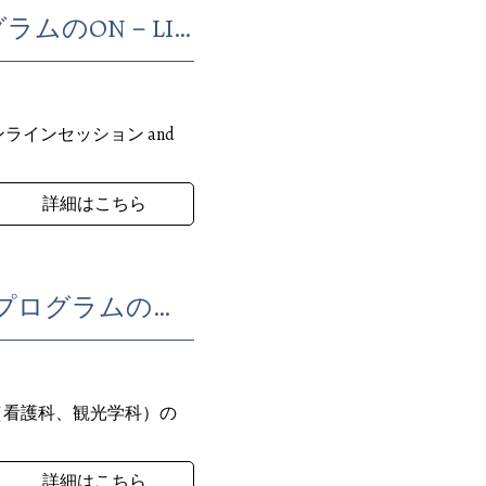
タイ政府のThailand Elite（Thailand Privilege）新会員プログラムのON－LINEセッションの通訳
ンラインセッション and
詳細はこちら
St.Dominic's College of Asia大学生の短期インタ－ンシッププログラムの打合せ
シップ（看護科、観光学科）の
詳細はこちら