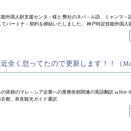
技能外国人財支援センタ－様と 弊社のネパ－ル語、ミャンマ－
てパートナ－契約を締結いたしました。 神戸特定技能外国人財支
全く怠ってたので更新します！！（Month of
からの依頼のマレ－シア企業への業務依頼関連の英語翻訳 14 Nov 
客の京都、奈良観光ガイド通訳