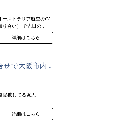
オーストラリア航空のCA
合い） で先日の...
詳細はこちら
フィリピン人大学生の短期インタ－ンシップ受け入れ打合せで大阪市内の企業訪問
業務提携してる友人
詳細はこちら